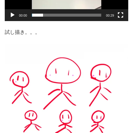
ヤ
ー
00:00
00:29
試し描き。。。