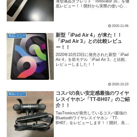
薄型液晶タブレット「Innovator 16」を徹
底レビュー！！開封から実際の使い心地
まで、徹底的にレビューします！！
2020.11.06
新型「iPad Air 4」が来た！！
商品レビュー
「iPad Air 3」との比較レビュ
ー！！
2020年10月23日に発売された新型「iPad
Air 4」を前モデル「iPad Air 3」と比較、
レビューしました！！
2020.10.23
コスパの良い安定感最強のワイヤ
商品レビュー
レスイヤホン「TT-BH07」のご紹
介！！
TaoTronicsが発売しているコスパ最強の
Bluetoothワイヤレスイヤホン「TT-
BH07」をレビューします！！開封、良い
ところ、悪いところ、基本操作などをご
紹介しています！！