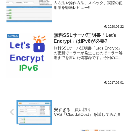
入方法や操作方法、スペック、実際の使
用感を徹底レビュー!!
2020.06.22
無料SSLサーバ証明書「Let’s
CentOS
Encrypt」はIPv6が必要?
無料SSLサーバ証明書「Let's Encrypt」
の更新でエラーが発生したのでエラー解
消までを書いた備忘録です。今回のエラ
ーはIPv6が原因でした。証明書の取得、
更新ができないという方はご覧いただけ
ればうれしいです!!
2017.02.01
安すぎる…買い切り
VPS「CloudatCost」を試してみた!!