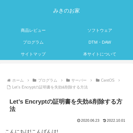
みきのお家
商品レビュー
ソフトウェア
プログラム
DTM・DAW
サイトマップ
本サイトについて
ホーム
プログラム
サーバー
CentOS
Let’s Encryptの証明書を失効&削除する方法
Let’s Encryptの証明書を失効&削除する方
法
2020.06.23
2022.10.01
こんにちは!こんばんは!